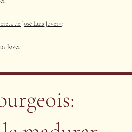
ver
ecreta de José Luis Jover»
:
is Jover
ourgeois:
ale madurar