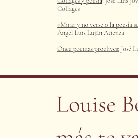
Collages y poesía
: José Luis Jo
Collages
«Mirar y no verse o la poesía s
Ángel Luis Luján Atienza
Once poemas proclives:
José Lu
Louise B
más te v