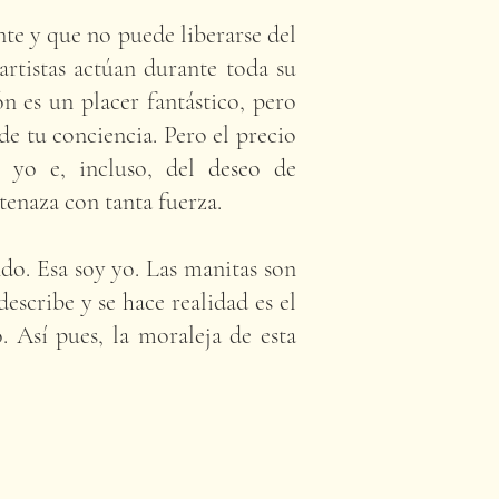
ente y que no puede liberarse del
artistas actúan durante toda su
n es un placer fantástico, pero
de tu conciencia. Pero el precio
 yo e, incluso, del deseo de
tenaza con tanta fuerza.
ndo. Esa soy yo. Las manitas son
escribe y se hace realidad es el
 Así pues, la moraleja de esta