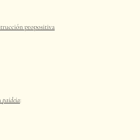
strucción propositiva
a
paideia
: