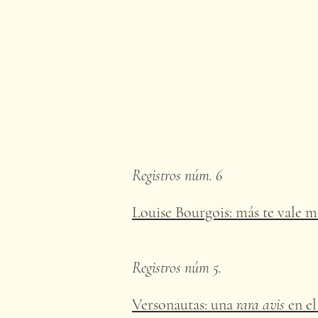
Registros núm. 6
Louise Bourgois: más te vale 
Registros núm 5.
Versonautas: una
rara avis
en el