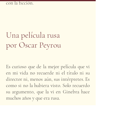
con la ficción.
Una película rusa
​por Oscar Peyrou
Es curioso que de la mejor película que vi
en mi vida no recuerde ni el título ni su
director ni, menos aún, sus intérpretes. Es
como si no la hubiera visto. Solo recuerdo
su argumento, que la vi en Ginebra hace
muchos años y que era rusa.
La cinta cuenta la historia de un chico de
unos 20 años que vive en una de esas
pequeñas ciudades tristes del interior del
país sembrada de casas de apartamentos